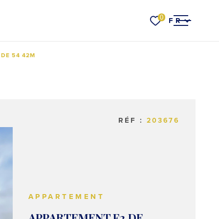
Langue
0
FR
ACCUEIL
 DE 54 42M
VENTES
RÉF :
203676
RER
VOIR LES
4
ANNONCES
LOCATI
RÉINITIALISER LES FILTRES
ESTIMER VOTRE
BIEN
APPARTEMENT
APPARTEMENT F2 DE