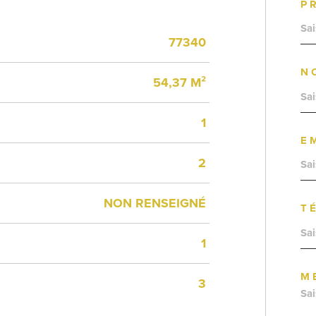
P
77340
N
54,37 M²
1
E
2
NON RENSEIGNÉ
T
1
M
3