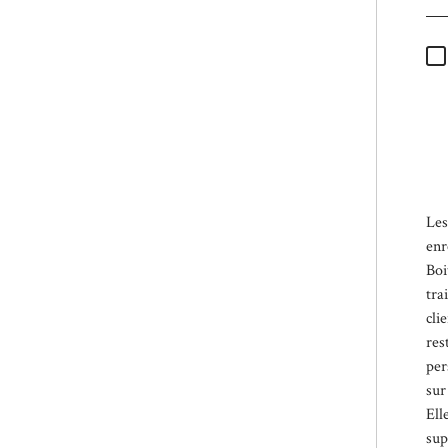
* 
obl
Les
enr
Boi
tra
cli
res
per
sur
Ell
sup