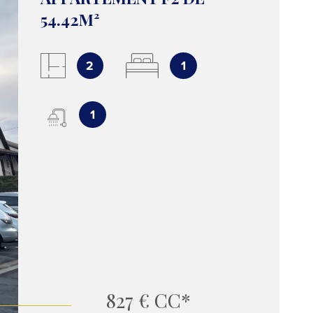
NOTRE 
54.42M²
CONTAC
2
1
1
827 €
CC*