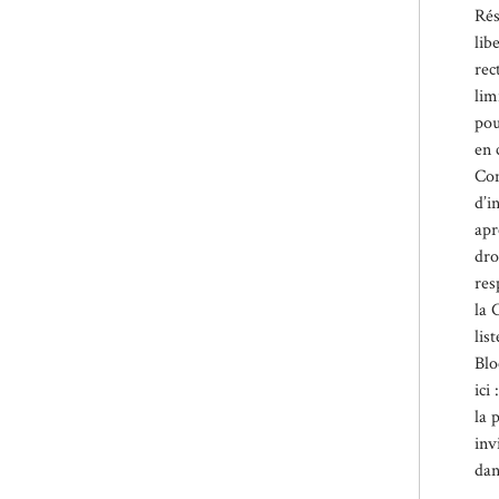
Rés
lib
rec
lim
pou
en 
Con
d’i
apr
dro
res
la 
lis
Blo
ici 
la 
inv
dan