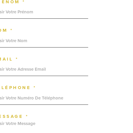
RÉNOM *
OM *
MAIL *
ÉLÉPHONE *
ESSAGE *