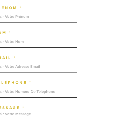
RÉNOM *
OM *
MAIL *
ÉLÉPHONE *
ESSAGE *