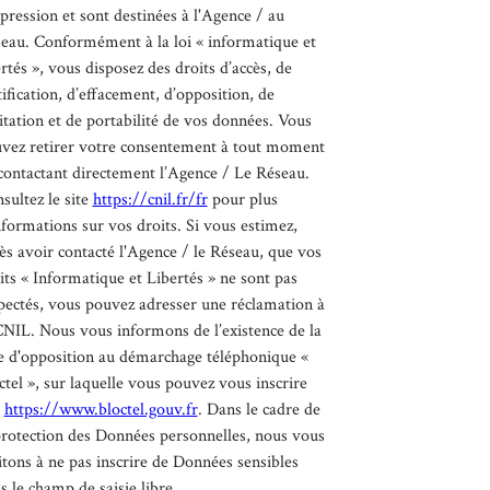
pression et sont destinées à l'Agence / au
eau. Conformément à la loi « informatique et
ertés », vous disposez des droits d’accès, de
tification, d’effacement, d’opposition, de
itation et de portabilité de vos données. Vous
vez retirer votre consentement à tout moment
contactant directement l’Agence / Le Réseau.
sultez le site
https://cnil.fr/fr
pour plus
nformations sur vos droits. Si vous estimez,
ès avoir contacté l'Agence / le Réseau, que vos
its « Informatique et Libertés » ne sont pas
pectés, vous pouvez adresser une réclamation à
CNIL. Nous vous informons de l’existence de la
te d'opposition au démarchage téléphonique «
ctel », sur laquelle vous pouvez vous inscrire
:
https://www.bloctel.gouv.fr
. Dans le cadre de
protection des Données personnelles, nous vous
itons à ne pas inscrire de Données sensibles
s le champ de saisie libre.