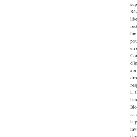
sup
Rés
lib
rec
lim
pou
en 
Con
d’i
apr
dro
res
la 
lis
Blo
ici 
la 
inv
dan