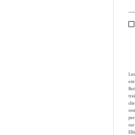
* 
obl
Les
enr
Boi
tra
cli
res
per
sur
Ell