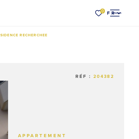
Langue
0
FR
ACCUEIL
ESIDENCE RECHERCHEE
VENTES
RÉF :
204382
RER
VOIR LES
4
ANNONCES
LOCATI
RÉINITIALISER LES FILTRES
ESTIMER VOTRE
BIEN
APPARTEMENT