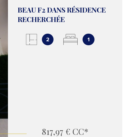
NOTRE 
BEAU F2 DANS RÉSIDENCE
RECHERCHÉE
CONTAC
2
1
817,97 €
CC*