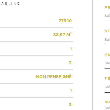
UARTIER
P
77340
N
38,97 M²
1
E
2
NON RENSEIGNÉ
T
1
M
3