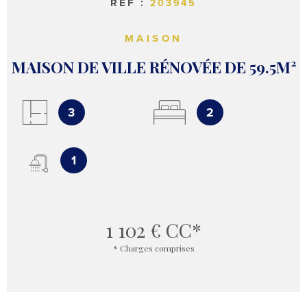
RÉF :
203945
MAISON
MAISON DE VILLE RÉNOVÉE DE 59.5M²
3
2
1
1 102 €
CC*
* Charges comprises