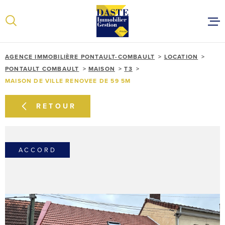
Aller
Aller
Aller
Aller
à
à
au
au
:
la
menu
contenu
recherche
principal
ACCUEIL
AGENCE IMMOBILIÈRE PONTAULT-COMBAULT
LOCATION
VENTES
PONTAULT COMBAULT
MAISON
T3
MAISON DE VILLE RENOVEE DE 59 5M
LOCATIONS
ESTIMER VOT
RETOUR
NOTRE ÉQUIP
CONTACT
ACCORD