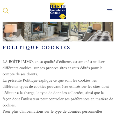
Aller
Aller
Aller
Aller
à
à
au
au
:
la
menu
contenu
recherche
principal
ACCUEIL
VENTES
LOCATIONS
POLITIQUE COOKIES
ESTIMER VOT
LA BOÎTE IMMO, en sa qualité d’éditeur, est amené à utiliser
NOTRE ÉQUIP
différents cookies, sur ses propres sites et ceux édités pour le
CONTACT
compte de ses clients.
La présente Politique explique ce que sont les cookies, les
différents types de cookies pouvant être utilisés sur les sites dont
l’éditeur a la charge, le type de données collectées, ainsi que la
façon dont l’utilisateur peut contrôler ses préférences en matière de
cookies.
Pour plus d’informations sur le type de données personnelles